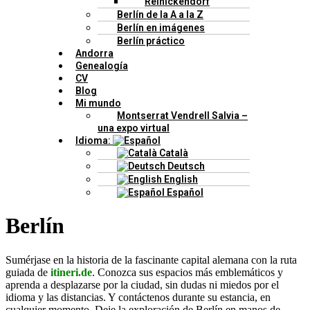
Reinickendorf
Berlín de la A a la Z
Berlín en imágenes
Berlín práctico
Andorra
Genealogía
CV
Blog
Mi mundo
Montserrat Vendrell Salvia –
una expo virtual
Idioma:
Català
Deutsch
English
Español
Berlín
Sumérjase en la historia de la fascinante capital alemana con la ruta
guiada de
itineri.de
. Conozca sus espacios más emblemáticos y
aprenda a desplazarse por la ciudad, sin dudas ni miedos por el
idioma y las distancias. Y contáctenos durante su estancia, en
cualquier momento. Deje la exploración de Berlín en manos de