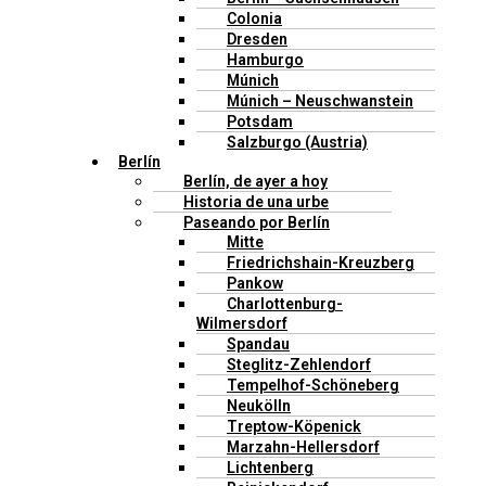
Colonia
Dresden
Hamburgo
Múnich
Múnich – Neuschwanstein
Potsdam
Salzburgo (Austria)
Berlín
Berlín, de ayer a hoy
Historia de una urbe
Paseando por Berlín
Mitte
Friedrichshain-Kreuzberg
Pankow
Charlottenburg-
Wilmersdorf
Spandau
Steglitz-Zehlendorf
Tempelhof-Schöneberg
Neukölln
Treptow-Köpenick
Marzahn-Hellersdorf
Lichtenberg