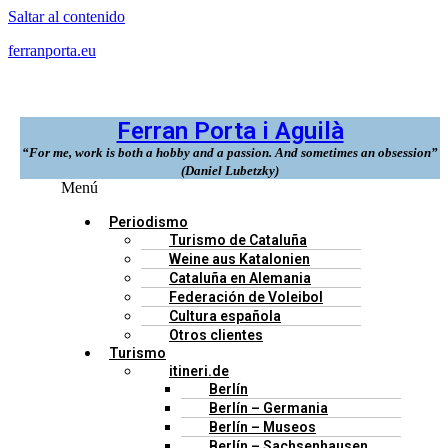
Saltar al contenido
ferranporta.eu
Ferran Porta i Aguilà
“For me, work is both a hobby and a passion. And sometimes an obsession”
(Daniel Lubetzky)
Menú
Periodismo
Turismo de Cataluña
Weine aus Katalonien
Cataluña en Alemania
Federación de Voleibol
Cultura española
Otros clientes
Turismo
itineri.de
Berlín
Berlín – Germania
Berlín – Museos
Berlín – Sachsenhausen